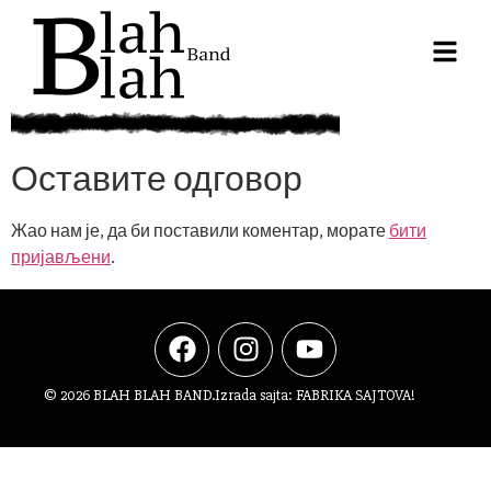
Оставите одговор
Жао нам је, да би поставили коментар, морате
бити
пријављени
.
© 2026 BLAH BLAH BAND.
Izrada sajta:
FABRIKA SAJTOVA!