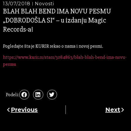
13/07/2018
Novosti
BLAH BLAH BEND IMA NOVU PESMU
„DOBRODOŠLA SI“ – u izdanju Magic
Records-a!
Pogledajte šta je KURIR rekao o nama i novoj pesmi.
https://www.kurir.rs/stars/3084863/blah-blah-bend-ima-novu-
pesmu
Podeli:
Previous
Next