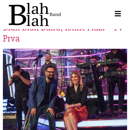
Blah Blah Band, Istine i laži – TV
Prva