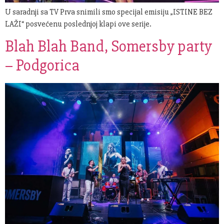
U saradnji sa TV Prva snimili smo specijal emisiju „ISTINE BEZ
LAŽI“ posvećenu poslednjoj klapi ove serije.
Blah Blah Band, Somersby party
– Podgorica